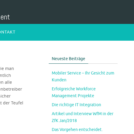
ONTAKT
Neueste Beiträge
wie man
Mobiler Service – Ihr Gesicht zum
ntlich
Kunden
n alle
enbetreiber
Erfolgreiche Workforce
sicher
Management Projekte
t der Teufel
Die richtige IT Integration
Artikel und Interview WfM in der
ZfK Jan/2018
Das Vorgehen entscheidet.