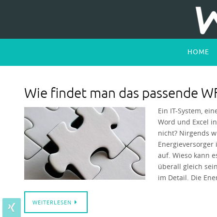
Zum
Inhalt
springen
Zum
HOME
Inhalt
springen
Wie findet man das passende 
Ein IT-System, ei
Word und Excel in
nicht? Nirgends wi
Energieversorger 
auf. Wieso kann e
überall gleich se
im Detail. Die En
WEITERLESEN