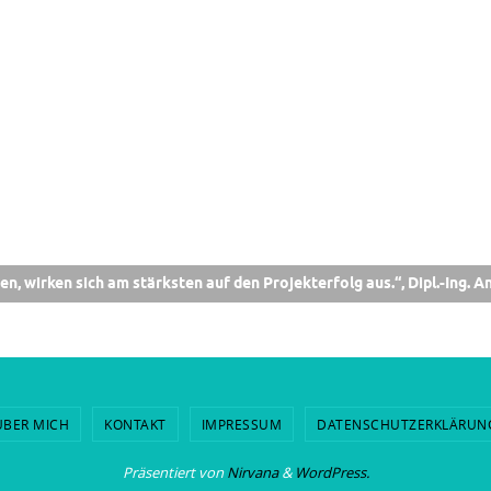
ken sich am stärksten auf den Projekterfolg aus.“, Dipl.-Ing. An
ÜBER MICH
KONTAKT
IMPRESSUM
DATENSCHUTZERKLÄRUN
Präsentiert von
Nirvana
&
WordPress.