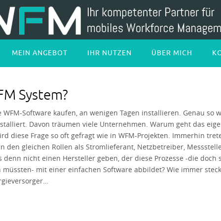
MEIN ANGEBOT
IHR NUTZEN
ÜBER MICH
K
WFM System?
ne WFM-Software kaufen, an wenigen Tagen installieren. Genau so 
stalliert. Davon träumen viele Unternehmen. Warum geht das eige
rd diese Frage so oft gefragt wie in WFM-Projekten. Immerhin trete
in den gleichen Rollen als Stromlieferant, Netzbetreiber, Messstell
s denn nicht einen Hersteller geben, der diese Prozesse -die doch 
in müssten- mit einer einfachen Software abbildet? Wie immer steck
ergieversorger…